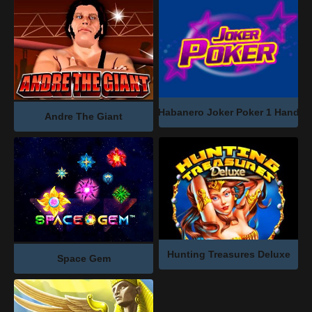
Habanero Joker Poker 1 Hand
Andre The Giant
Hunting Treasures Deluxe
Space Gem